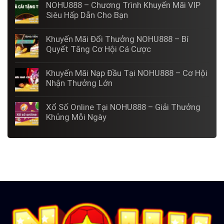
NOHU888 – Chương Trình Khuyến Mãi VIP
Siêu Hấp Dẫn Cho Bạn
Khuyến Mãi Đổi Thưởng NOHU888 – Bí
Quyết Tăng Cơ Hội Cá Cược
Khuyến Mãi Nạp Đầu Tại NOHU888 – Cơ Hội
Nhận Thưởng Lớn
Xổ Số Online Tại NOHU888 – Giải Thưởng
Khủng Mỗi Ngày