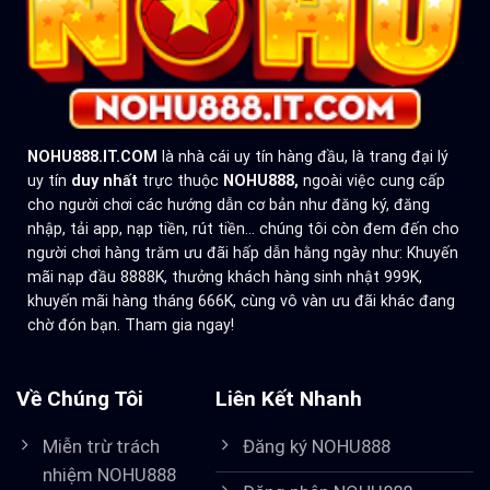
NOHU888.IT.COM
là nhà cái uy tín hàng đầu, là trang đại lý
uy tín
duy nhất
trực thuộc
NOHU888
,
ngoài việc cung cấp
cho người chơi các hướng dẫn cơ bản như đăng ký, đăng
nhập, tải app, nạp tiền, rút tiền... chúng tôi còn đem đến cho
người chơi hàng trăm ưu đãi hấp dẫn hằng ngày như: Khuyến
mãi nạp đầu 8888K, thưởng khách hàng sinh nhật 999K,
khuyến mãi hàng tháng 666K, cùng vô vàn ưu đãi khác đang
chờ đón bạn. Tham gia ngay!
Về Chúng Tôi
Liên Kết Nhanh
Miễn trừ trách
Đăng ký NOHU888
nhiệm NOHU888