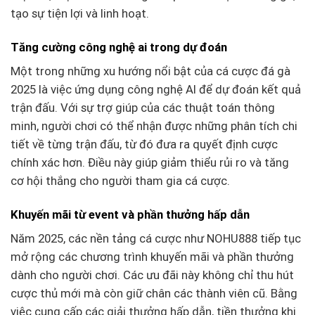
tạo sự tiện lợi và linh hoạt.
Tăng cường công nghệ ai trong dự đoán
Một trong những xu hướng nổi bật của cá cược đá gà
2025 là việc ứng dụng công nghệ AI để dự đoán kết quả
trận đấu. Với sự trợ giúp của các thuật toán thông
minh, người chơi có thể nhận được những phân tích chi
tiết về từng trận đấu, từ đó đưa ra quyết định cược
chính xác hơn. Điều này giúp giảm thiểu rủi ro và tăng
cơ hội thắng cho người tham gia cá cược.
Khuyến mãi từ event và phần thưởng hấp dẫn
Năm 2025, các nền tảng cá cược như NOHU888 tiếp tục
mở rộng các chương trình khuyến mãi và phần thưởng
dành cho người chơi. Các ưu đãi này không chỉ thu hút
cược thủ mới mà còn giữ chân các thành viên cũ. Bằng
việc cung cấp các giải thưởng hấp dẫn, tiền thưởng khi