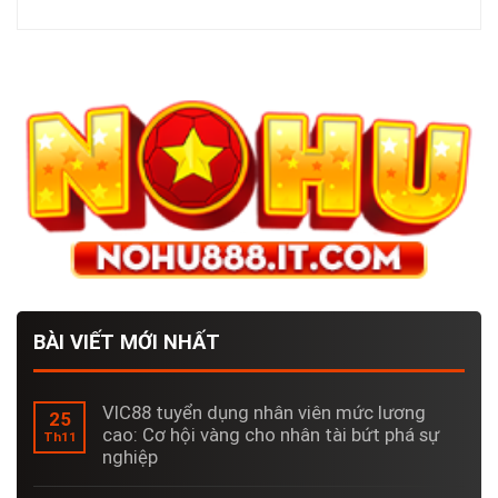
BÀI VIẾT MỚI NHẤT
VIC88 tuyển dụng nhân viên mức lương
25
cao: Cơ hội vàng cho nhân tài bứt phá sự
Th11
nghiệp