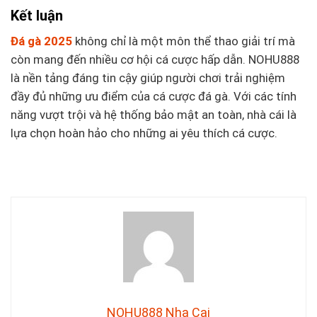
Kết luận
Đá gà 2025
không chỉ là một môn thể thao giải trí mà
còn mang đến nhiều cơ hội cá cược hấp dẫn. NOHU888
là nền tảng đáng tin cậy giúp người chơi trải nghiệm
đầy đủ những ưu điểm của cá cược đá gà. Với các tính
năng vượt trội và hệ thống bảo mật an toàn, nhà cái là
lựa chọn hoàn hảo cho những ai yêu thích cá cược.
NOHU888 Nha Cai