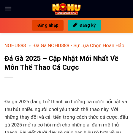
Bỏ
qua
nội
Đăng nhập
Đăng ký
dung
NOHU888
»
Đá Gà NOHU888 - Sự Lựa Chọn Hoàn Hảo
Cho Các Dân Chơi
»
Đá Gà 2025 – Cập Nhật Mới Nhất
Đá Gà 2025 – Cập Nhật Mới Nhất Về
Về Môn Thể Thao Cá Cược
Môn Thể Thao Cá Cược
Đá gà 2025 đang trở thành xu hướng cá cược nổi bật và
thu hút nhiều người chơi yêu thích thể thao này. Với
những thay đổi và cải tiến trong cách thức cá cược, đấu
gà 2025 mở ra cơ hội mới cho những ai đam mê thử
thách. Bài viết dưới đây sẽ giúp bạn hiểu rõ hơn về xu