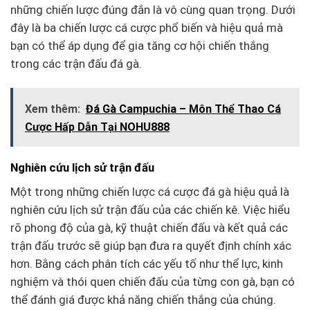
những chiến lược đúng đắn là vô cùng quan trọng. Dưới
đây là ba chiến lược cá cược phổ biến và hiệu quả mà
bạn có thể áp dụng để gia tăng cơ hội chiến thắng
trong các trận đấu đá gà.
Xem thêm:
Đá Gà Campuchia – Môn Thể Thao Cá
Cược Hấp Dẫn Tại NOHU888
Nghiên cứu lịch sử trận đấu
Một trong những chiến lược cá cược đá gà hiệu quả là
nghiên cứu lịch sử trận đấu của các chiến kê. Việc hiểu
rõ phong độ của gà, kỹ thuật chiến đấu và kết quả các
trận đấu trước sẽ giúp bạn đưa ra quyết định chính xác
hơn. Bằng cách phân tích các yếu tố như thể lực, kinh
nghiệm và thói quen chiến đấu của từng con gà, bạn có
thể đánh giá được khả năng chiến thắng của chúng.