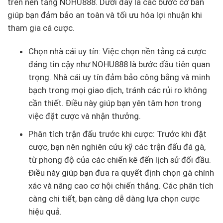
trên nền tảng NOHU888. Dưới đây là các bước cơ bản
giúp bạn đảm bảo an toàn và tối ưu hóa lợi nhuận khi
tham gia cá cược.
Chọn nhà cái uy tín: Việc chọn nền tảng cá cược
đáng tin cậy như NOHU888 là bước đầu tiên quan
trọng. Nhà cái uy tín đảm bảo công bằng và minh
bạch trong mọi giao dịch, tránh các rủi ro không
cần thiết. Điều này giúp bạn yên tâm hơn trong
việc đặt cược và nhận thưởng.
Phân tích trận đấu trước khi cược: Trước khi đặt
cược, bạn nên nghiên cứu kỹ các trận đấu đá gà,
từ phong độ của các chiến kê đến lịch sử đối đầu.
Điều này giúp bạn đưa ra quyết định chọn gà chính
xác và nâng cao cơ hội chiến thắng. Các phân tích
càng chi tiết, bạn càng dễ dàng lựa chọn cược
hiệu quả.