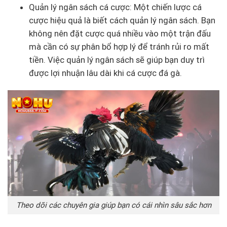
Quản lý ngân sách cá cược: Một chiến lược cá
cược hiệu quả là biết cách quản lý ngân sách. Bạn
không nên đặt cược quá nhiều vào một trận đấu
mà cần có sự phân bổ hợp lý để tránh rủi ro mất
tiền. Việc quản lý ngân sách sẽ giúp bạn duy trì
được lợi nhuận lâu dài khi cá cược đá gà.
Theo dõi các chuyên gia giúp bạn có cái nhìn sâu sắc hơn