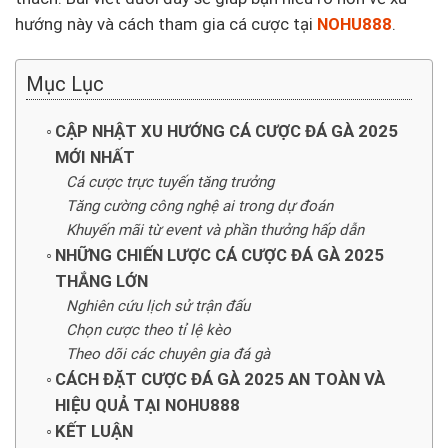
hướng này và cách tham gia cá cược tại
NOHU888
.
Mục Lục
CẬP NHẬT XU HƯỚNG CÁ CƯỢC ĐÁ GÀ 2025
MỚI NHẤT
Cá cược trực tuyến tăng trưởng
Tăng cường công nghệ ai trong dự đoán
Khuyến mãi từ event và phần thưởng hấp dẫn
NHỮNG CHIẾN LƯỢC CÁ CƯỢC ĐÁ GÀ 2025
THẮNG LỚN
Nghiên cứu lịch sử trận đấu
Chọn cược theo tỉ lệ kèo
Theo dõi các chuyên gia đá gà
CÁCH ĐẶT CƯỢC ĐÁ GÀ 2025 AN TOÀN VÀ
HIỆU QUẢ TẠI NOHU888
KẾT LUẬN