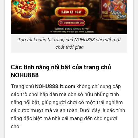
Tạo tài khoản tại trang chủ NOHU888 chỉ mất một
chút thời gian
Các tính năng nổi bật của trang chủ
NOHU888
Trang chủ
NOHU888.it.com
không chỉ cung cấp
các trò chơi hấp dẫn mà còn sở hữu những tính
năng nổi bật, giúp người chơi có một trải nghiệm
cá cược mượt mà và an toàn. Dưới đây là các tính
năng đặc biệt mà nhà cái mang đến cho người
chơi.