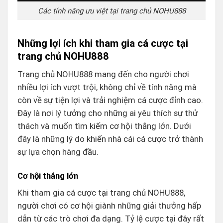
Các tính năng ưu việt tại trang chủ NOHU888
Những lợi ích khi tham gia cá cược tại
trang chủ NOHU888
Trang chủ NOHU888 mang đến cho người chơi
nhiều lợi ích vượt trội, không chỉ về tính năng mà
còn về sự tiện lợi và trải nghiệm cá cược đỉnh cao.
Đây là nơi lý tưởng cho những ai yêu thích sự thử
thách và muốn tìm kiếm cơ hội thắng lớn. Dưới
đây là những lý do khiến nhà cái cá cược trở thành
sự lựa chọn hàng đầu.
Cơ hội thắng lớn
Khi tham gia cá cược tại trang chủ NOHU888,
người chơi có cơ hội giành những giải thưởng hấp
dẫn từ các trò chơi đa dạng. Tỷ lệ cược tại đây rất