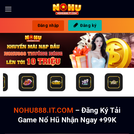
Bỏ
qua
nội
Đăng nhập
Đăng ký
dung
NOHU888.IT.COM
– Đăng Ký Tải
Game Nổ Hũ Nhận Ngay +99K