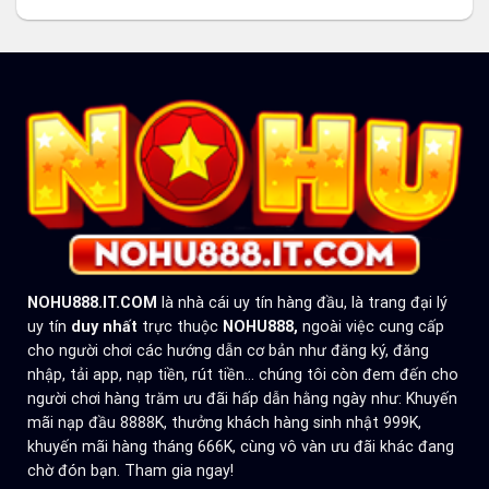
NOHU888.IT.COM
là nhà cái uy tín hàng đầu, là trang đại lý
uy tín
duy nhất
trực thuộc
NOHU888
,
ngoài việc cung cấp
cho người chơi các hướng dẫn cơ bản như đăng ký, đăng
nhập, tải app, nạp tiền, rút tiền... chúng tôi còn đem đến cho
người chơi hàng trăm ưu đãi hấp dẫn hằng ngày như: Khuyến
mãi nạp đầu 8888K, thưởng khách hàng sinh nhật 999K,
khuyến mãi hàng tháng 666K, cùng vô vàn ưu đãi khác đang
chờ đón bạn. Tham gia ngay!