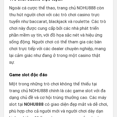
Ngoài cá cược thể thao, trang chủ NOHU888 còn
thu hút người chơi với các trò chơi casino trực
tuyến như baccarat, blackjack và roulette. Các trò
chơi này được cung cấp bởi các nhà phát triển
phần mềm uy tín, với đồ họa sắc nét và hiệu ứng
sống động. Người chơi có thể tham gia các bàn
chơi trực tiếp với các dealer chuyên nghiệp, mang
lại cảm giác như đang ở trong một casino thật
sự.
Game slot độc đáo
Một trong những trò chơi không thể thiếu tại
trang chủ NOHU888 chính là các game slot với đa
dạng chủ đề và cơ hội trúng thưởng cao. Các máy
slot tại
NOHU888
có giao diện đẹp mắt và dễ chơi,
phù hợp cho cả người mới và người chơi dày dạn