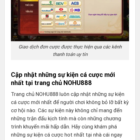
Giao dịch đơn cược được thực hiện qua các kênh
thanh toán uy tín
Cập nhật những sự kiện cá cược mới
nhất tại trang chủ NOHU888
Trang chủ NOHU888 luôn cập nhật những sự kiện
cá cược mới nhất để người chơi không bỏ lỡ bất kỳ
cơ hội nào. Các sự kiện này không chỉ mang đến
những trận đấu kịch tính mà còn những chương
trình khuyến mãi hấp dẫn. Hãy cùng khám phá
những sự kiện cá cược hot nhất tại nhà cái ngay