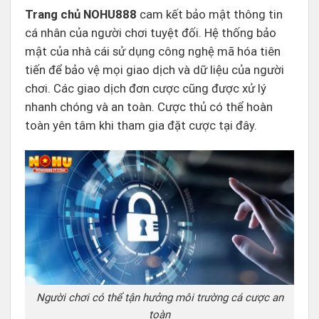
Trang chủ NOHU888
cam kết bảo mật thông tin
cá nhân của người chơi tuyệt đối. Hệ thống bảo
mật của nhà cái sử dụng công nghệ mã hóa tiên
tiến để bảo vệ mọi giao dịch và dữ liệu của người
chơi. Các giao dịch đơn cược cũng được xử lý
nhanh chóng và an toàn. Cược thủ có thể hoàn
toàn yên tâm khi tham gia đặt cược tại đây.
Người chơi có thể tận hưởng môi trường cá cược an
toàn