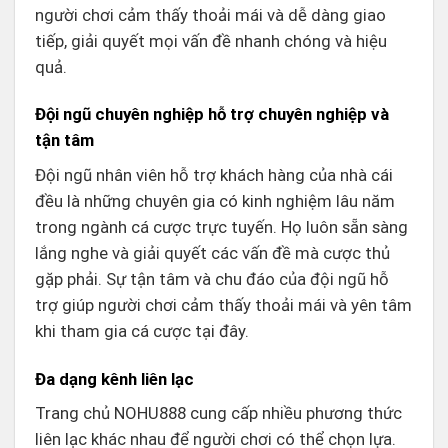
người chơi cảm thấy thoải mái và dễ dàng giao
tiếp, giải quyết mọi vấn đề nhanh chóng và hiệu
quả.
Đội ngũ chuyên nghiệp hỗ trợ chuyên nghiệp và
tận tâm
Đội ngũ nhân viên hỗ trợ khách hàng của nhà cái
đều là những chuyên gia có kinh nghiệm lâu năm
trong ngành cá cược trực tuyến. Họ luôn sẵn sàng
lắng nghe và giải quyết các vấn đề mà cược thủ
gặp phải. Sự tận tâm và chu đáo của đội ngũ hỗ
trợ giúp người chơi cảm thấy thoải mái và yên tâm
khi tham gia cá cược tại đây.
Đa dạng kênh liên lạc
Trang chủ NOHU888 cung cấp nhiều phương thức
liên lạc khác nhau để người chơi có thể chọn lựa.