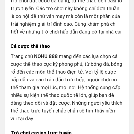
trò chơi đặt cược đa dạng, từ thể thao đến casino
trực tuyến. Các trò chơi này không chỉ đơn thuần
là cơ hội để thử vận may mà còn là một phần của
trải nghiệm giải trí đỉnh cao. Cùng khám phá chi
tiết về những trò chơi hấp dẫn đang có tại nhà cái.
Cá cược thể thao
Trang chủ
NOHU 888
mang đến các lựa chọn cá
cược thể thao cực kỳ phong phú, từ bóng đá, bóng
rổ đến các môn thể thao điện tử. Với tỷ lệ cược
hấp dẫn và các trận đấu trực tiếp, người chơi có
thể tham gia mọi lúc, mọi nơi. Hệ thống cung cấp
nhiều sự kiện thể thao quốc tế lớn, giúp bạn dễ
dàng theo dõi và đặt cược. Những người yêu thích
thể thao trực tuyến chắc chắn sẽ tìm thấy niềm
vui tại đây.
Trò chơi casino trực tuyến