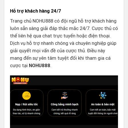
Hỗ trợ khách hàng 24/7
Trang chủ NOHU888 có đội ngũ hỗ trợ khách hàng
luôn sẵn sàng giải đáp thắc mắc 24/7. Cược thủ có
thể liên hệ qua chat trực tuyến hoặc điện thoại.
Dịch vụ hỗ trợ nhanh chóng và chuyên nghiệp giúp
giải quyết mọi vấn đề của cược thủ. Điều này
mang đến sự yên tâm tuyệt đối khi tham gia cá
cược tại
NOHU888
.