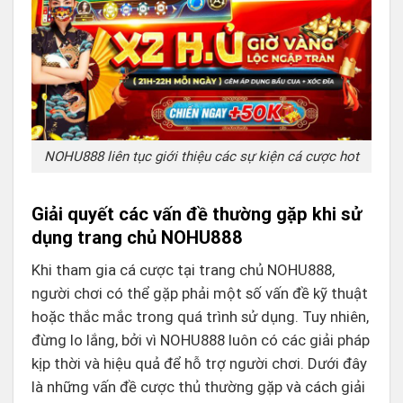
NOHU888 liên tục giới thiệu các sự kiện cá cược hot
Giải quyết các vấn đề thường gặp khi sử
dụng trang chủ NOHU888
Khi tham gia cá cược tại trang chủ NOHU888,
người chơi có thể gặp phải một số vấn đề kỹ thuật
hoặc thắc mắc trong quá trình sử dụng. Tuy nhiên,
đừng lo lắng, bởi vì NOHU888 luôn có các giải pháp
kịp thời và hiệu quả để hỗ trợ người chơi. Dưới đây
là những vấn đề cược thủ thường gặp và cách giải