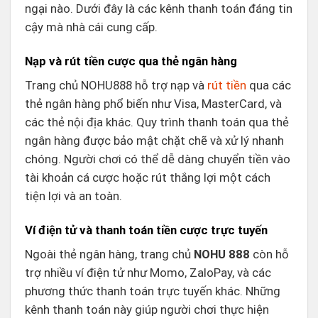
ngại nào. Dưới đây là các kênh thanh toán đáng tin
cậy mà nhà cái cung cấp.
Nạp và rút tiền cược qua thẻ ngân hàng
Trang chủ NOHU888 hỗ trợ nạp và
rút tiền
qua các
thẻ ngân hàng phổ biến như Visa, MasterCard, và
các thẻ nội địa khác. Quy trình thanh toán qua thẻ
ngân hàng được bảo mật chặt chẽ và xử lý nhanh
chóng. Người chơi có thể dễ dàng chuyển tiền vào
tài khoản cá cược hoặc rút thắng lợi một cách
tiện lợi và an toàn.
Ví điện tử và thanh toán tiền cược trực tuyến
Ngoài thẻ ngân hàng, trang chủ
NOHU 888
còn hỗ
trợ nhiều ví điện tử như Momo, ZaloPay, và các
phương thức thanh toán trực tuyến khác. Những
kênh thanh toán này giúp người chơi thực hiện